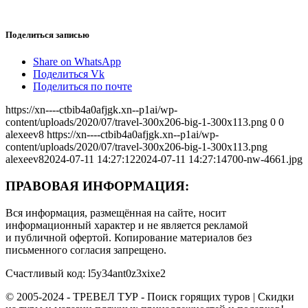
Поделиться записью
Share on WhatsApp
Поделиться Vk
Поделиться по почте
https://xn----ctbib4a0afjgk.xn--p1ai/wp-
content/uploads/2020/07/travel-300x206-big-1-300x113.png
0
0
alexeev8
https://xn----ctbib4a0afjgk.xn--p1ai/wp-
content/uploads/2020/07/travel-300x206-big-1-300x113.png
alexeev8
2024-07-11 14:27:12
2024-07-11 14:27:14
700-nw-4661.jpg
ПРАВОВАЯ ИНФОРМАЦИЯ:
Вся информация, размещённая на сайте, носит
информационный характер и не является рекламой
и публичной офертой. Копирование материалов без
письменного согласия запрещено.
Счастливый код: l5y34ant0z3xixe2
© 2005-2024 - ТРЕВЕЛ ТУР - Поиск горящих туров | Скидки