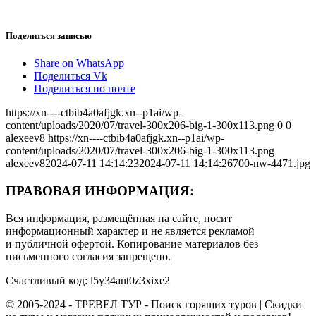
Поделиться записью
Share on WhatsApp
Поделиться Vk
Поделиться по почте
https://xn----ctbib4a0afjgk.xn--p1ai/wp-
content/uploads/2020/07/travel-300x206-big-1-300x113.png
0
0
alexeev8
https://xn----ctbib4a0afjgk.xn--p1ai/wp-
content/uploads/2020/07/travel-300x206-big-1-300x113.png
alexeev8
2024-07-11 14:14:23
2024-07-11 14:14:26
700-nw-4471.jpg
ПРАВОВАЯ ИНФОРМАЦИЯ:
Вся информация, размещённая на сайте, носит
информационный характер и не является рекламой
и публичной офертой. Копирование материалов без
письменного согласия запрещено.
Счастливый код: l5y34ant0z3xixe2
© 2005-2024 - ТРЕВЕЛ ТУР - Поиск горящих туров | Скидки