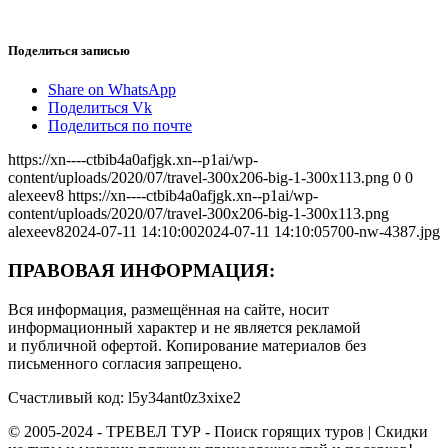
Поделиться записью
Share on WhatsApp
Поделиться Vk
Поделиться по почте
https://xn----ctbib4a0afjgk.xn--p1ai/wp-
content/uploads/2020/07/travel-300x206-big-1-300x113.png
0
0
alexeev8
https://xn----ctbib4a0afjgk.xn--p1ai/wp-
content/uploads/2020/07/travel-300x206-big-1-300x113.png
alexeev8
2024-07-11 14:10:00
2024-07-11 14:10:05
700-nw-4387.jpg
ПРАВОВАЯ ИНФОРМАЦИЯ:
Вся информация, размещённая на сайте, носит
информационный характер и не является рекламой
и публичной офертой. Копирование материалов без
письменного согласия запрещено.
Счастливый код: l5y34ant0z3xixe2
© 2005-2024 - ТРЕВЕЛ ТУР - Поиск горящих туров | Скидки