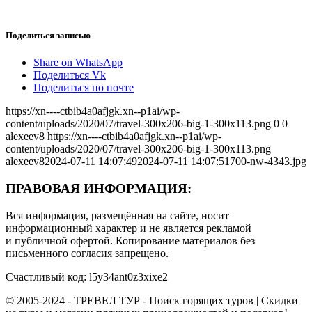
Поделиться записью
Share on WhatsApp
Поделиться Vk
Поделиться по почте
https://xn----ctbib4a0afjgk.xn--p1ai/wp-
content/uploads/2020/07/travel-300x206-big-1-300x113.png
0
0
alexeev8
https://xn----ctbib4a0afjgk.xn--p1ai/wp-
content/uploads/2020/07/travel-300x206-big-1-300x113.png
alexeev8
2024-07-11 14:07:49
2024-07-11 14:07:51
700-nw-4343.jpg
ПРАВОВАЯ ИНФОРМАЦИЯ:
Вся информация, размещённая на сайте, носит
информационный характер и не является рекламой
и публичной офертой. Копирование материалов без
письменного согласия запрещено.
Счастливый код: l5y34ant0z3xixe2
© 2005-2024 - ТРЕВЕЛ ТУР - Поиск горящих туров | Скидки