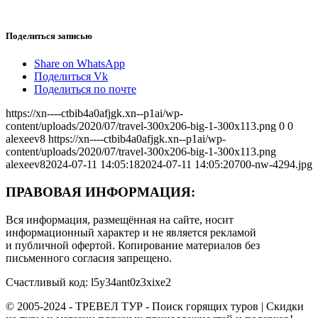
Поделиться записью
Share on WhatsApp
Поделиться Vk
Поделиться по почте
https://xn----ctbib4a0afjgk.xn--p1ai/wp-
content/uploads/2020/07/travel-300x206-big-1-300x113.png
0
0
alexeev8
https://xn----ctbib4a0afjgk.xn--p1ai/wp-
content/uploads/2020/07/travel-300x206-big-1-300x113.png
alexeev8
2024-07-11 14:05:18
2024-07-11 14:05:20
700-nw-4294.jpg
ПРАВОВАЯ ИНФОРМАЦИЯ:
Вся информация, размещённая на сайте, носит
информационный характер и не является рекламой
и публичной офертой. Копирование материалов без
письменного согласия запрещено.
Счастливый код: l5y34ant0z3xixe2
© 2005-2024 - ТРЕВЕЛ ТУР - Поиск горящих туров | Скидки