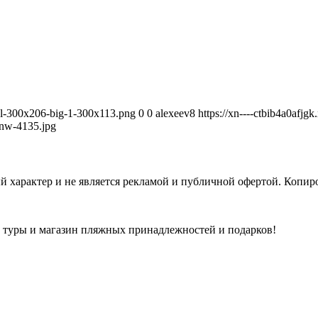
avel-300x206-big-1-300x113.png
0
0
alexeev8
https://xn----ctbib4a0afjg
nw-4135.jpg
 характер и не является рекламой и публичной офертой. Копиро
а туры и магазин пляжных принадлежностей и подарков!