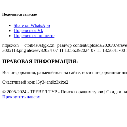
Поделиться записью
Share on WhatsApp
Поделиться Vk
Поделиться по почте
https://xn----ctbib4a0afjgk.xn--p1ai/wp-content/uploads/2020/07/tr
300x113.png
alexeev8
2024-07-11 13:56:39
2024-07-11 13:56:41
700-
ПРАВОВАЯ ИНФОРМАЦИЯ:
Вся информация, размещённая на сайте, носит информационный
Счастливый код: l5y34ant0z3xixe2
© 2005-2024 - ТРЕВЕЛ ТУР - Поиск горящих туров | Скидки н
Прокрутить наверх