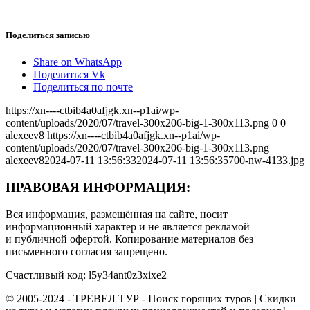
Поделиться записью
Share on WhatsApp
Поделиться Vk
Поделиться по почте
https://xn----ctbib4a0afjgk.xn--p1ai/wp-
content/uploads/2020/07/travel-300x206-big-1-300x113.png
0
0
alexeev8
https://xn----ctbib4a0afjgk.xn--p1ai/wp-
content/uploads/2020/07/travel-300x206-big-1-300x113.png
alexeev8
2024-07-11 13:56:33
2024-07-11 13:56:35
700-nw-4133.jpg
ПРАВОВАЯ ИНФОРМАЦИЯ:
Вся информация, размещённая на сайте, носит
информационный характер и не является рекламой
и публичной офертой. Копирование материалов без
письменного согласия запрещено.
Счастливый код: l5y34ant0z3xixe2
© 2005-2024 - ТРЕВЕЛ ТУР - Поиск горящих туров | Скидки