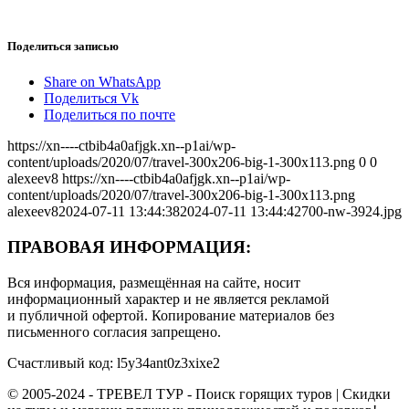
Поделиться записью
Share on WhatsApp
Поделиться Vk
Поделиться по почте
https://xn----ctbib4a0afjgk.xn--p1ai/wp-
content/uploads/2020/07/travel-300x206-big-1-300x113.png
0
0
alexeev8
https://xn----ctbib4a0afjgk.xn--p1ai/wp-
content/uploads/2020/07/travel-300x206-big-1-300x113.png
alexeev8
2024-07-11 13:44:38
2024-07-11 13:44:42
700-nw-3924.jpg
ПРАВОВАЯ ИНФОРМАЦИЯ:
Вся информация, размещённая на сайте, носит
информационный характер и не является рекламой
и публичной офертой. Копирование материалов без
письменного согласия запрещено.
Счастливый код: l5y34ant0z3xixe2
© 2005-2024 - ТРЕВЕЛ ТУР - Поиск горящих туров | Скидки