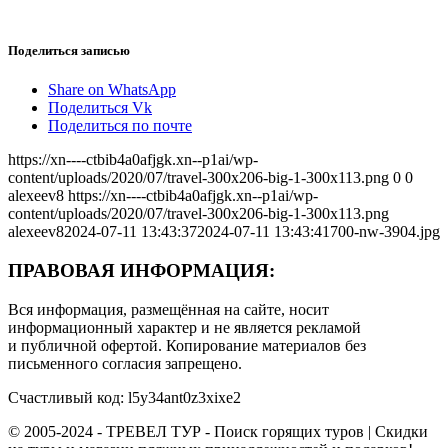
Поделиться записью
Share on WhatsApp
Поделиться Vk
Поделиться по почте
https://xn----ctbib4a0afjgk.xn--p1ai/wp-
content/uploads/2020/07/travel-300x206-big-1-300x113.png
0
0
alexeev8
https://xn----ctbib4a0afjgk.xn--p1ai/wp-
content/uploads/2020/07/travel-300x206-big-1-300x113.png
alexeev8
2024-07-11 13:43:37
2024-07-11 13:43:41
700-nw-3904.jpg
ПРАВОВАЯ ИНФОРМАЦИЯ:
Вся информация, размещённая на сайте, носит
информационный характер и не является рекламой
и публичной офертой. Копирование материалов без
письменного согласия запрещено.
Счастливый код: l5y34ant0z3xixe2
© 2005-2024 - ТРЕВЕЛ ТУР - Поиск горящих туров | Скидки