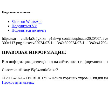
Поделиться записью
Share on WhatsApp
Поделиться Vk
Поделиться по почте
https://xn----ctbib4a0afjgk.xn--p1ai/wp-content/uploads/2020/07/tr
300x113.png
alexeev8
2024-07-11 13:40:39
2024-07-11 13:40:41
700-
ПРАВОВАЯ ИНФОРМАЦИЯ:
Вся информация, размещённая на сайте, носит информационный
Счастливый код: l5y34ant0z3xixe2
© 2005-2024 - ТРЕВЕЛ ТУР - Поиск горящих туров | Скидки н
Прокрутить наверх