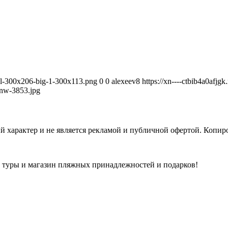
avel-300x206-big-1-300x113.png
0
0
alexeev8
https://xn----ctbib4a0afjg
nw-3853.jpg
 характер и не является рекламой и публичной офертой. Копиро
а туры и магазин пляжных принадлежностей и подарков!