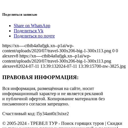
Поделиться записью
Share on WhatsApp
Поделиться Vk
Поделиться по почте
https://xn----ctbib4a0afjgk.xn--p1ai/wp-
content/uploads/2020/07/travel-300x206-big-1-300x113.png
0
0
alexeev8
https://xn----ctbib4a0afjgk.xn--p1ai/wp-
content/uploads/2020/07/travel-300x206-big-1-300x113.png
alexeev8
2024-07-11 13:39:13
2024-07-11 13:39:15
700-nw-3825.jpg
ПРАВОВАЯ ИНФОРМАЦИЯ:
Вся информация, размещённая на сайте, носит
информационный характер и не является рекламой
и публичной офертой. Копирование материалов без
письменного согласия запрещено.
Счастливый код: l5y34ant0z3xixe2
© 2005-2024 - ТРЕВЕЛ ТУР - Поиск горящих туров | Скидки