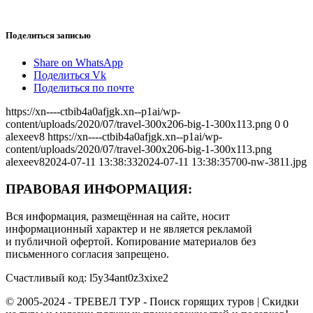
Поделиться записью
Share on WhatsApp
Поделиться Vk
Поделиться по почте
https://xn----ctbib4a0afjgk.xn--p1ai/wp-
content/uploads/2020/07/travel-300x206-big-1-300x113.png
0
0
alexeev8
https://xn----ctbib4a0afjgk.xn--p1ai/wp-
content/uploads/2020/07/travel-300x206-big-1-300x113.png
alexeev8
2024-07-11 13:38:33
2024-07-11 13:38:35
700-nw-3811.jpg
ПРАВОВАЯ ИНФОРМАЦИЯ:
Вся информация, размещённая на сайте, носит
информационный характер и не является рекламой
и публичной офертой. Копирование материалов без
письменного согласия запрещено.
Счастливый код: l5y34ant0z3xixe2
© 2005-2024 - ТРЕВЕЛ ТУР - Поиск горящих туров | Скидки