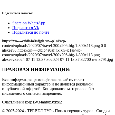
Поделиться записью
Share on WhatsApp
Поделиться Vk
Поделиться по почте
https://xn----ctbib4a0afjgk.xn--p1ai/wp-
content/uploads/2020/07/travel-300x206-big-1-300x113.png
0
0
alexeev8
https://xn----ctbib4a0afjgk.xn--p1ai/wp-
content/uploads/2020/07/travel-300x206-big-1-300x113.png
alexeev8
2024-07-11 13:37:30
2024-07-11 13:37:32
700-nw-3791.jpg
ПРАВОВАЯ ИНФОРМАЦИЯ:
Вся информация, размещённая на сайте, носит
информационный характер и не является рекламой
и публичной офертой. Копирование материалов без
письменного согласия запрещено.
Счастливый код: l5y34ant0z3xixe2
© 2005-2024 - ТРЕВЕЛ ТУР - Поиск горящих туров | Скидки