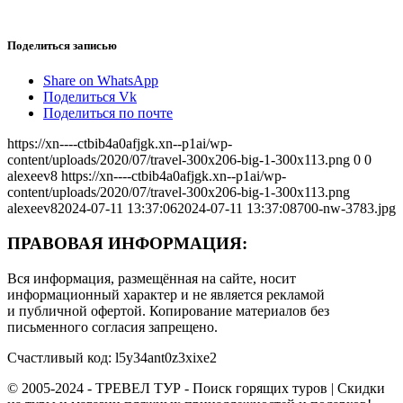
Поделиться записью
Share on WhatsApp
Поделиться Vk
Поделиться по почте
https://xn----ctbib4a0afjgk.xn--p1ai/wp-
content/uploads/2020/07/travel-300x206-big-1-300x113.png
0
0
alexeev8
https://xn----ctbib4a0afjgk.xn--p1ai/wp-
content/uploads/2020/07/travel-300x206-big-1-300x113.png
alexeev8
2024-07-11 13:37:06
2024-07-11 13:37:08
700-nw-3783.jpg
ПРАВОВАЯ ИНФОРМАЦИЯ:
Вся информация, размещённая на сайте, носит
информационный характер и не является рекламой
и публичной офертой. Копирование материалов без
письменного согласия запрещено.
Счастливый код: l5y34ant0z3xixe2
© 2005-2024 - ТРЕВЕЛ ТУР - Поиск горящих туров | Скидки