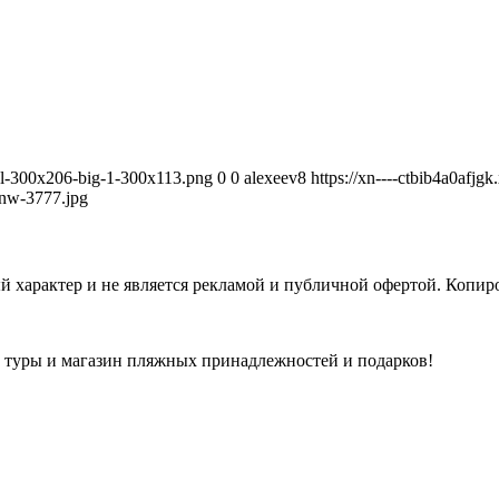
avel-300x206-big-1-300x113.png
0
0
alexeev8
https://xn----ctbib4a0afjg
nw-3777.jpg
 характер и не является рекламой и публичной офертой. Копиро
а туры и магазин пляжных принадлежностей и подарков!