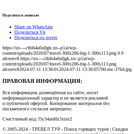
Поделиться записью
Share on WhatsApp
Поделиться Vk
Поделиться по почте
https://xn----ctbib4a0afjgk.xn--p1ai/wp-
content/uploads/2020/07/travel-300x206-big-1-300x113.png
0
0
alexeev8
https://xn----ctbib4a0afjgk.xn--p1ai/wp-
content/uploads/2020/07/travel-300x206-big-1-300x113.png
alexeev8
2024-07-11 13:36:01
2024-07-11 13:36:05
700-nw-3764.jpg
ПРАВОВАЯ ИНФОРМАЦИЯ:
Вся информация, размещённая на сайте, носит
информационный характер и не является рекламой
и публичной офертой. Копирование материалов без
письменного согласия запрещено.
Счастливый код: l5y34ant0z3xixe2
© 2005-2024 - ТРЕВЕЛ ТУР - Поиск горящих туров | Скидки