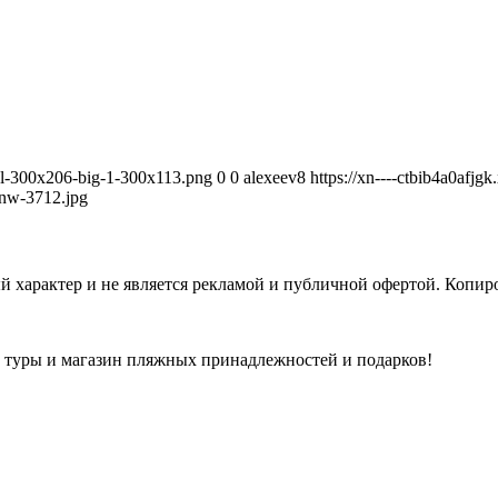
avel-300x206-big-1-300x113.png
0
0
alexeev8
https://xn----ctbib4a0afjg
nw-3712.jpg
 характер и не является рекламой и публичной офертой. Копиро
а туры и магазин пляжных принадлежностей и подарков!