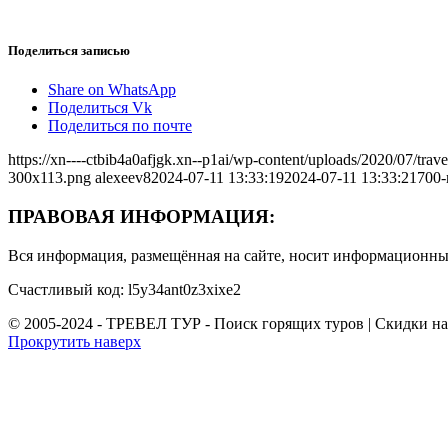
Поделиться записью
Share on WhatsApp
Поделиться Vk
Поделиться по почте
https://xn----ctbib4a0afjgk.xn--p1ai/wp-content/uploads/2020/07/tr
300x113.png
alexeev8
2024-07-11 13:33:19
2024-07-11 13:33:21
700-
ПРАВОВАЯ ИНФОРМАЦИЯ:
Вся информация, размещённая на сайте, носит информационный
Счастливый код: l5y34ant0z3xixe2
© 2005-2024 - ТРЕВЕЛ ТУР - Поиск горящих туров | Скидки н
Прокрутить наверх