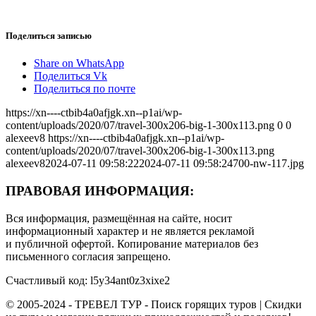
Поделиться записью
Share on WhatsApp
Поделиться Vk
Поделиться по почте
https://xn----ctbib4a0afjgk.xn--p1ai/wp-
content/uploads/2020/07/travel-300x206-big-1-300x113.png
0
0
alexeev8
https://xn----ctbib4a0afjgk.xn--p1ai/wp-
content/uploads/2020/07/travel-300x206-big-1-300x113.png
alexeev8
2024-07-11 09:58:22
2024-07-11 09:58:24
700-nw-117.jpg
ПРАВОВАЯ ИНФОРМАЦИЯ:
Вся информация, размещённая на сайте, носит
информационный характер и не является рекламой
и публичной офертой. Копирование материалов без
письменного согласия запрещено.
Счастливый код: l5y34ant0z3xixe2
© 2005-2024 - ТРЕВЕЛ ТУР - Поиск горящих туров | Скидки