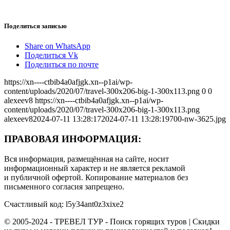
Поделиться записью
Share on WhatsApp
Поделиться Vk
Поделиться по почте
https://xn----ctbib4a0afjgk.xn--p1ai/wp-
content/uploads/2020/07/travel-300x206-big-1-300x113.png
0
0
alexeev8
https://xn----ctbib4a0afjgk.xn--p1ai/wp-
content/uploads/2020/07/travel-300x206-big-1-300x113.png
alexeev8
2024-07-11 13:28:17
2024-07-11 13:28:19
700-nw-3625.jpg
ПРАВОВАЯ ИНФОРМАЦИЯ:
Вся информация, размещённая на сайте, носит
информационный характер и не является рекламой
и публичной офертой. Копирование материалов без
письменного согласия запрещено.
Счастливый код: l5y34ant0z3xixe2
© 2005-2024 - ТРЕВЕЛ ТУР - Поиск горящих туров | Скидки