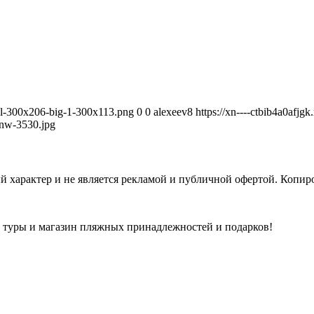
avel-300x206-big-1-300x113.png
0
0
alexeev8
https://xn----ctbib4a0afjg
nw-3530.jpg
 характер и не является рекламой и публичной офертой. Копиро
а туры и магазин пляжных принадлежностей и подарков!