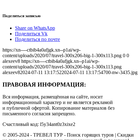
Поделиться записью
Share on WhatsApp
Поделиться Vk
Поделиться по почте
https://xn----ctbib4a0afjgk.xn--p1ai/wp-
content/uploads/2020/07/travel-300x206-big-1-300x113.png
0
0
alexeev8
https://xn----ctbib4a0afjgk.xn--p1ai/wp-
content/uploads/2020/07/travel-300x206-big-1-300x113.png
alexeev8
2024-07-11 13:17:52
2024-07-11 13:17:54
700-nw-3435.jpg
ПРАВОВАЯ ИНФОРМАЦИЯ:
Вся информация, размещённая на сайте, носит
информационный характер и не является рекламой
и публичной офертой. Копирование материалов без
письменного согласия запрещено.
Счастливый код: l5y34ant0z3xixe2
© 2005-2024 - ТРЕВЕЛ ТУР - Поиск горящих туров | Скидки