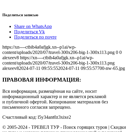
Поделиться записью
Share on WhatsApp
Поделиться Vk
Поделиться по почте
https://xn----ctbib4a0afjgk.xn--p1ai/wp-
content/uploads/2020/07/travel-300x206-big-1-300x113.png
0
0
alexeev8
https://xn----ctbib4a0afjgk.xn--p1ai/wp-
content/uploads/2020/07/travel-300x206-big-1-300x113.png
alexeev8
2024-07-11 09:55:55
2024-07-11 09:55:57
700-nw-65.jpg
ПРАВОВАЯ ИНФОРМАЦИЯ:
Вся информация, размещённая на сайте, носит
информационный характер и не является рекламой
и публичной офертой. Копирование материалов без
письменного согласия запрещено.
Счастливый код: l5y34ant0z3xixe2
© 2005-2024 - ТРЕВЕЛ ТУР - Поиск горящих туров | Скидки