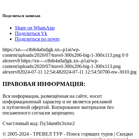
Поделиться записью
Share on WhatsApp
Поделиться Vk
Поделиться по почте
https://xn----ctbib4a0afjgk.xn--p1ai/wp-
content/uploads/2020/07/travel-300x206-big-1-300x113.png
0
0
alexeev8
https://xn----ctbib4a0afjgk.xn--p1ai/wp-
content/uploads/2020/07/travel-300x206-big-1-300x113.png
alexeev8
2024-07-11 12:54:48
2024-07-11 12:54:50
700-nw-3010.jpg
ПРАВОВАЯ ИНФОРМАЦИЯ:
Вся информация, размещённая на сайте, носит
информационный характер и не является рекламой
и публичной офертой. Копирование материалов без
письменного согласия запрещено.
Счастливый код: l5y34ant0z3xixe2
© 2005-2024 - ТРЕВЕЛ ТУР - Поиск горящих туров | Скидки