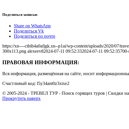
Поделиться записью
Share on WhatsApp
Поделиться Vk
Поделиться по почте
https://xn----ctbib4a0afjgk.xn--p1ai/wp-content/uploads/2020/07/tr
300x113.png
alexeev8
2024-07-11 09:52:33
2024-07-11 09:52:35
700-
ПРАВОВАЯ ИНФОРМАЦИЯ:
Вся информация, размещённая на сайте, носит информационный
Счастливый код: l5y34ant0z3xixe2
© 2005-2024 - ТРЕВЕЛ ТУР - Поиск горящих туров | Скидки н
Прокрутить наверх