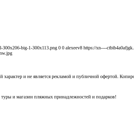
avel-300x206-big-1-300x113.png
0
0
alexeev8
https://xn----ctbib4a0afjg
nw.jpg
 характер и не является рекламой и публичной офертой. Копиро
а туры и магазин пляжных принадлежностей и подарков!