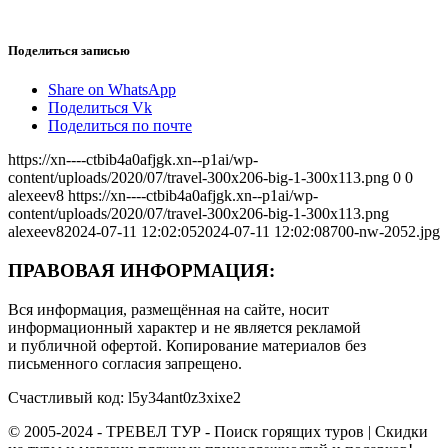
Поделиться записью
Share on WhatsApp
Поделиться Vk
Поделиться по почте
https://xn----ctbib4a0afjgk.xn--p1ai/wp-
content/uploads/2020/07/travel-300x206-big-1-300x113.png
0
0
alexeev8
https://xn----ctbib4a0afjgk.xn--p1ai/wp-
content/uploads/2020/07/travel-300x206-big-1-300x113.png
alexeev8
2024-07-11 12:02:05
2024-07-11 12:02:08
700-nw-2052.jpg
ПРАВОВАЯ ИНФОРМАЦИЯ:
Вся информация, размещённая на сайте, носит
информационный характер и не является рекламой
и публичной офертой. Копирование материалов без
письменного согласия запрещено.
Счастливый код: l5y34ant0z3xixe2
© 2005-2024 - ТРЕВЕЛ ТУР - Поиск горящих туров | Скидки