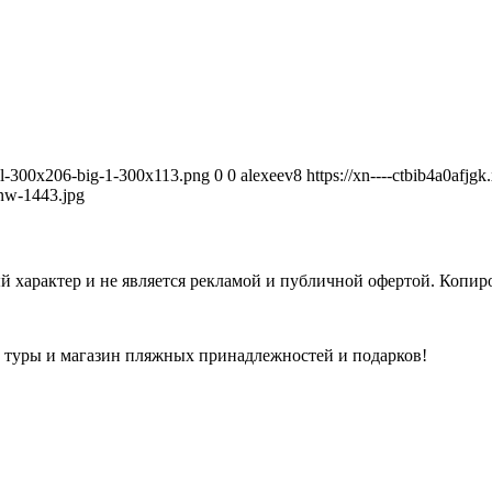
avel-300x206-big-1-300x113.png
0
0
alexeev8
https://xn----ctbib4a0afjg
nw-1443.jpg
 характер и не является рекламой и публичной офертой. Копиро
а туры и магазин пляжных принадлежностей и подарков!