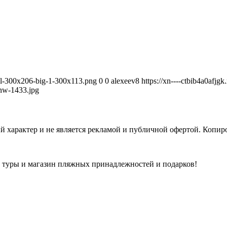
avel-300x206-big-1-300x113.png
0
0
alexeev8
https://xn----ctbib4a0afjg
nw-1433.jpg
 характер и не является рекламой и публичной офертой. Копиро
а туры и магазин пляжных принадлежностей и подарков!