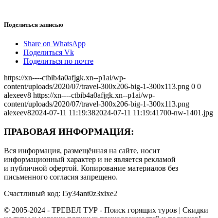
Поделиться записью
Share on WhatsApp
Поделиться Vk
Поделиться по почте
https://xn----ctbib4a0afjgk.xn--p1ai/wp-
content/uploads/2020/07/travel-300x206-big-1-300x113.png
0
0
alexeev8
https://xn----ctbib4a0afjgk.xn--p1ai/wp-
content/uploads/2020/07/travel-300x206-big-1-300x113.png
alexeev8
2024-07-11 11:19:38
2024-07-11 11:19:41
700-nw-1401.jpg
ПРАВОВАЯ ИНФОРМАЦИЯ:
Вся информация, размещённая на сайте, носит
информационный характер и не является рекламой
и публичной офертой. Копирование материалов без
письменного согласия запрещено.
Счастливый код: l5y34ant0z3xixe2
© 2005-2024 - ТРЕВЕЛ ТУР - Поиск горящих туров | Скидки