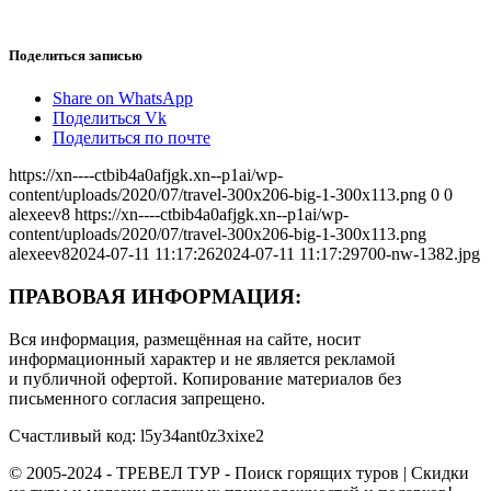
Поделиться записью
Share on WhatsApp
Поделиться Vk
Поделиться по почте
https://xn----ctbib4a0afjgk.xn--p1ai/wp-
content/uploads/2020/07/travel-300x206-big-1-300x113.png
0
0
alexeev8
https://xn----ctbib4a0afjgk.xn--p1ai/wp-
content/uploads/2020/07/travel-300x206-big-1-300x113.png
alexeev8
2024-07-11 11:17:26
2024-07-11 11:17:29
700-nw-1382.jpg
ПРАВОВАЯ ИНФОРМАЦИЯ:
Вся информация, размещённая на сайте, носит
информационный характер и не является рекламой
и публичной офертой. Копирование материалов без
письменного согласия запрещено.
Счастливый код: l5y34ant0z3xixe2
© 2005-2024 - ТРЕВЕЛ ТУР - Поиск горящих туров | Скидки