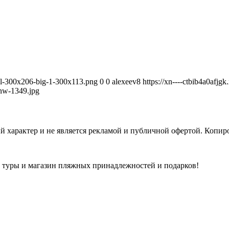
avel-300x206-big-1-300x113.png
0
0
alexeev8
https://xn----ctbib4a0afjg
nw-1349.jpg
 характер и не является рекламой и публичной офертой. Копиро
а туры и магазин пляжных принадлежностей и подарков!