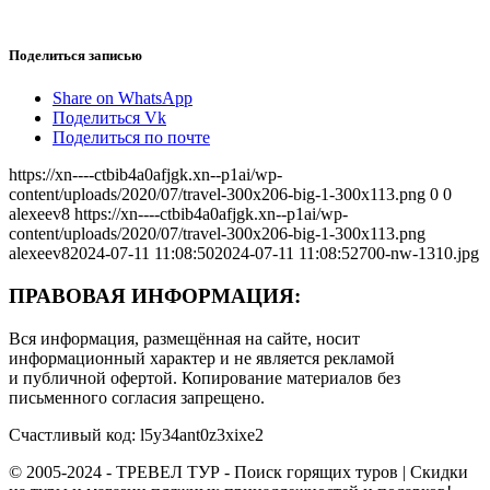
Поделиться записью
Share on WhatsApp
Поделиться Vk
Поделиться по почте
https://xn----ctbib4a0afjgk.xn--p1ai/wp-
content/uploads/2020/07/travel-300x206-big-1-300x113.png
0
0
alexeev8
https://xn----ctbib4a0afjgk.xn--p1ai/wp-
content/uploads/2020/07/travel-300x206-big-1-300x113.png
alexeev8
2024-07-11 11:08:50
2024-07-11 11:08:52
700-nw-1310.jpg
ПРАВОВАЯ ИНФОРМАЦИЯ:
Вся информация, размещённая на сайте, носит
информационный характер и не является рекламой
и публичной офертой. Копирование материалов без
письменного согласия запрещено.
Счастливый код: l5y34ant0z3xixe2
© 2005-2024 - ТРЕВЕЛ ТУР - Поиск горящих туров | Скидки