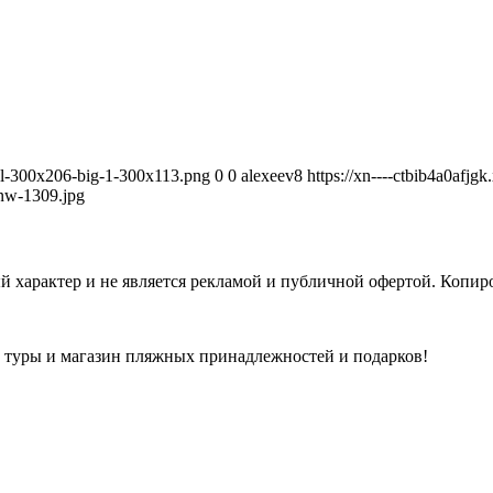
avel-300x206-big-1-300x113.png
0
0
alexeev8
https://xn----ctbib4a0afjg
nw-1309.jpg
 характер и не является рекламой и публичной офертой. Копиро
а туры и магазин пляжных принадлежностей и подарков!