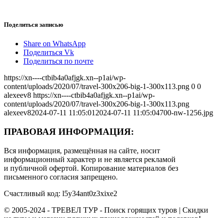
Поделиться записью
Share on WhatsApp
Поделиться Vk
Поделиться по почте
https://xn----ctbib4a0afjgk.xn--p1ai/wp-
content/uploads/2020/07/travel-300x206-big-1-300x113.png
0
0
alexeev8
https://xn----ctbib4a0afjgk.xn--p1ai/wp-
content/uploads/2020/07/travel-300x206-big-1-300x113.png
alexeev8
2024-07-11 11:05:01
2024-07-11 11:05:04
700-nw-1256.jpg
ПРАВОВАЯ ИНФОРМАЦИЯ:
Вся информация, размещённая на сайте, носит
информационный характер и не является рекламой
и публичной офертой. Копирование материалов без
письменного согласия запрещено.
Счастливый код: l5y34ant0z3xixe2
© 2005-2024 - ТРЕВЕЛ ТУР - Поиск горящих туров | Скидки