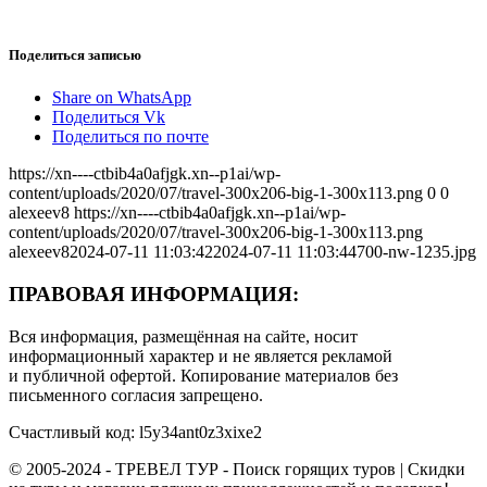
Поделиться записью
Share on WhatsApp
Поделиться Vk
Поделиться по почте
https://xn----ctbib4a0afjgk.xn--p1ai/wp-
content/uploads/2020/07/travel-300x206-big-1-300x113.png
0
0
alexeev8
https://xn----ctbib4a0afjgk.xn--p1ai/wp-
content/uploads/2020/07/travel-300x206-big-1-300x113.png
alexeev8
2024-07-11 11:03:42
2024-07-11 11:03:44
700-nw-1235.jpg
ПРАВОВАЯ ИНФОРМАЦИЯ:
Вся информация, размещённая на сайте, носит
информационный характер и не является рекламой
и публичной офертой. Копирование материалов без
письменного согласия запрещено.
Счастливый код: l5y34ant0z3xixe2
© 2005-2024 - ТРЕВЕЛ ТУР - Поиск горящих туров | Скидки