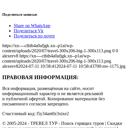
Поделиться записью
Share on WhatsApp
Поделиться Vk
Поделиться по почте
https://xn----ctbib4a0afjgk.xn--p1ai/wp-
content/uploads/2020/07/travel-300x206-big-1-300x113.png
0
0
alexeev8
https://xn----ctbib4a0afjgk.xn--p1ai/wp-
content/uploads/2020/07/travel-300x206-big-1-300x113.png
alexeev8
2024-07-11 10:58:41
2024-07-11 10:58:43
700-nw-1175.jpg
ПРАВОВАЯ ИНФОРМАЦИЯ:
Вся информация, размещённая на сайте, носит
информационный характер и не является рекламой
и публичной офертой. Копирование материалов без
письменного согласия запрещено.
Счастливый код: l5y34ant0z3xixe2
© 2005-2024 - ТРЕВЕЛ ТУР - Поиск горящих туров | Скидки