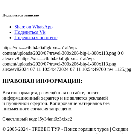
Поделиться записью
Share on WhatsApp
Поделиться Vk
Поделиться по почте
https://xn----ctbib4a0afjgk.xn--p1ai/wp-
content/uploads/2020/07/travel-300x206-big-1-300x113.png
0
0
alexeev8
https://xn----ctbib4a0afjgk.xn--p1ai/wp-
content/uploads/2020/07/travel-300x206-big-1-300x113.png
alexeev8
2024-07-11 10:54:47
2024-07-11 10:54:49
700-nw-1125.jpg
ПРАВОВАЯ ИНФОРМАЦИЯ:
Вся информация, размещённая на сайте, носит
информационный характер и не является рекламой
и публичной офертой. Копирование материалов без
письменного согласия запрещено.
Счастливый код: l5y34ant0z3xixe2
© 2005-2024 - ТРЕВЕЛ ТУР - Поиск горящих туров | Скидки