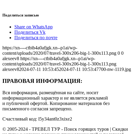
Поделиться записью
Share on WhatsApp
Поделиться Vk
Поделиться по почте
https://xn----ctbib4a0afjgk.xn--p1ai/wp-
content/uploads/2020/07/travel-300x206-big-1-300x113.png
0
0
alexeev8
https://xn----ctbib4a0afjgk.xn--p1ai/wp-
content/uploads/2020/07/travel-300x206-big-1-300x113.png
alexeev8
2024-07-11 10:53:45
2024-07-11 10:53:47
700-nw-1119.jpg
ПРАВОВАЯ ИНФОРМАЦИЯ:
Вся информация, размещённая на сайте, носит
информационный характер и не является рекламой
и публичной офертой. Копирование материалов без
письменного согласия запрещено.
Счастливый код: l5y34ant0z3xixe2
© 2005-2024 - ТРЕВЕЛ ТУР - Поиск горящих туров | Скидки