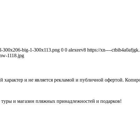
avel-300x206-big-1-300x113.png
0
0
alexeev8
https://xn----ctbib4a0afjg
nw-1118.jpg
 характер и не является рекламой и публичной офертой. Копиро
а туры и магазин пляжных принадлежностей и подарков!