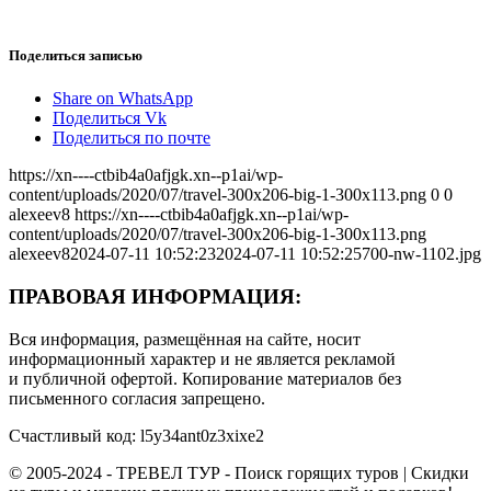
Поделиться записью
Share on WhatsApp
Поделиться Vk
Поделиться по почте
https://xn----ctbib4a0afjgk.xn--p1ai/wp-
content/uploads/2020/07/travel-300x206-big-1-300x113.png
0
0
alexeev8
https://xn----ctbib4a0afjgk.xn--p1ai/wp-
content/uploads/2020/07/travel-300x206-big-1-300x113.png
alexeev8
2024-07-11 10:52:23
2024-07-11 10:52:25
700-nw-1102.jpg
ПРАВОВАЯ ИНФОРМАЦИЯ:
Вся информация, размещённая на сайте, носит
информационный характер и не является рекламой
и публичной офертой. Копирование материалов без
письменного согласия запрещено.
Счастливый код: l5y34ant0z3xixe2
© 2005-2024 - ТРЕВЕЛ ТУР - Поиск горящих туров | Скидки