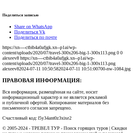
Поделиться записью
Share on WhatsApp
Поделиться Vk
Поделиться по почте
https://xn----ctbib4a0afjgk.xn--p1ai/wp-
content/uploads/2020/07/travel-300x206-big-1-300x113.png
0
0
alexeev8
https://xn----ctbib4a0afjgk.xn--p1ai/wp-
content/uploads/2020/07/travel-300x206-big-1-300x113.png
alexeev8
2024-07-11 10:50:58
2024-07-11 10:51:00
700-nw-1084.jpg
ПРАВОВАЯ ИНФОРМАЦИЯ:
Вся информация, размещённая на сайте, носит
информационный характер и не является рекламой
и публичной офертой. Копирование материалов без
письменного согласия запрещено.
Счастливый код: l5y34ant0z3xixe2
© 2005-2024 - ТРЕВЕЛ ТУР - Поиск горящих туров | Скидки