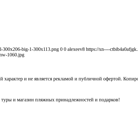
avel-300x206-big-1-300x113.png
0
0
alexeev8
https://xn----ctbib4a0afjg
nw-1060.jpg
 характер и не является рекламой и публичной офертой. Копиро
а туры и магазин пляжных принадлежностей и подарков!