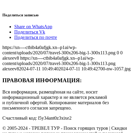
Поделиться записью
Share on WhatsApp
Поделиться Vk
Поделиться по почте
https://xn----ctbib4a0afjgk.xn--p1ai/wp-
content/uploads/2020/07/travel-300x206-big-1-300x113.png
0
0
alexeev8
https://xn----ctbib4a0afjgk.xn--p1ai/wp-
content/uploads/2020/07/travel-300x206-big-1-300x113.png
alexeev8
2024-07-11 10:49:40
2024-07-11 10:49:42
700-nw-1057.jpg
ПРАВОВАЯ ИНФОРМАЦИЯ:
Вся информация, размещённая на сайте, носит
информационный характер и не является рекламой
и публичной офертой. Копирование материалов без
письменного согласия запрещено.
Счастливый код: l5y34ant0z3xixe2
© 2005-2024 - ТРЕВЕЛ ТУР - Поиск горящих туров | Скидки