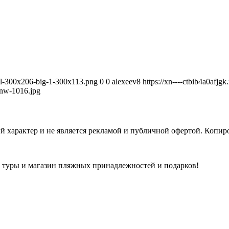
avel-300x206-big-1-300x113.png
0
0
alexeev8
https://xn----ctbib4a0afjg
nw-1016.jpg
 характер и не является рекламой и публичной офертой. Копиро
а туры и магазин пляжных принадлежностей и подарков!