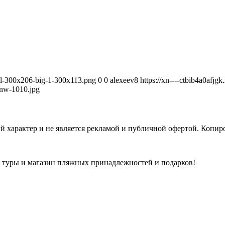
avel-300x206-big-1-300x113.png
0
0
alexeev8
https://xn----ctbib4a0afjg
nw-1010.jpg
 характер и не является рекламой и публичной офертой. Копиро
а туры и магазин пляжных принадлежностей и подарков!