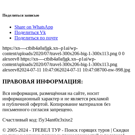
Поделиться записью
Share on WhatsApp
Поделиться Vk
Поделиться по почте
https://xn----ctbib4a0afjgk.xn--p1ai/wp-
content/uploads/2020/07/travel-300x206-big-1-300x113.png
0
0
alexeev8
https://xn----ctbib4a0afjgk.xn--p1ai/wp-
content/uploads/2020/07/travel-300x206-big-1-300x113.png
alexeev8
2024-07-11 10:47:06
2024-07-11 10:47:08
700-nw-998.jpg
ПРАВОВАЯ ИНФОРМАЦИЯ:
Вся информация, размещённая на сайте, носит
информационный характер и не является рекламой
и публичной офертой. Копирование материалов без
письменного согласия запрещено.
Счастливый код: l5y34ant0z3xixe2
© 2005-2024 - ТРЕВЕЛ ТУР - Поиск горящих туров | Скидки