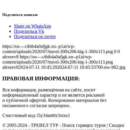
Поделиться записью
Share on WhatsApp
Поделиться Vk
Поделиться по почте
https://xn----ctbib4a0afjgk.xn--p1ai/wp-
content/uploads/2020/07/travel-300x206-big-1-300x113.png
0
0
alexeev8
https://xn----ctbib4a0afjgk.xn--p1ai/wp-
content/uploads/2020/07/travel-300x206-big-1-300x113.png
alexeev8
2024-07-11 10:45:29
2024-07-11 10:45:33
700-nw-962.jpg
ПРАВОВАЯ ИНФОРМАЦИЯ:
Вся информация, размещённая на сайте, носит
информационный характер и не является рекламой
и публичной офертой. Копирование материалов без
письменного согласия запрещено.
Счастливый код: l5y34ant0z3xixe2
© 2005-2024 - ТРЕВЕЛ ТУР - Поиск горящих туров | Скидки