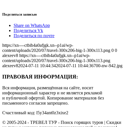
Поделиться записью
Share on WhatsApp
Поделиться Vk
Поделиться по почте
https://xn----ctbib4a0afjgk.xn--p1ai/wp-
content/uploads/2020/07/travel-300x206-big-1-300x113.png
0
0
alexeev8
https://xn----ctbib4a0afjgk.xn--p1ai/wp-
content/uploads/2020/07/travel-300x206-big-1-300x113.png
alexeev8
2024-07-11 10:44:34
2024-07-11 10:44:36
700-nw-942.jpg
ПРАВОВАЯ ИНФОРМАЦИЯ:
Вся информация, размещённая на сайте, носит
информационный характер и не является рекламой
и публичной офертой. Копирование материалов без
письменного согласия запрещено.
Счастливый код: l5y34ant0z3xixe2
© 2005-2024 - ТРЕВЕЛ ТУР - Поиск горящих туров | Скидки