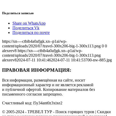
Поделиться записью
Share on WhatsApp
Поделиться Vk
Поделиться по почте
https://xn----ctbib4a0afjgk.xn--p1ai/wp-
content/uploads/2020/07/travel-300x206-big-1-300x113.png
0
0
alexeev8
https://xn----ctbib4a0afjgk.xn--p1ai/wp-
content/uploads/2020/07/travel-300x206-big-1-300x113.png
alexeev8
2024-07-11 10:41:46
2024-07-11 10:41:53
700-nw-885.jpg
ПРАВОВАЯ ИНФОРМАЦИЯ:
Вся информация, размещённая на сайте, носит
информационный характер и не является рекламой
и публичной офертой. Копирование материалов без
письменного согласия запрещено.
Счастливый код: l5y34ant0z3xixe2
© 2005-2024 - ТРЕВЕЛ ТУР - Поиск горящих туров | Скидки