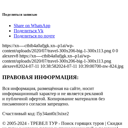
Поделиться записью
Share on WhatsApp
Поделиться Vk
Поделиться по почте
https://xn----ctbib4a0afjgk.xn--p1ai/wp-
content/uploads/2020/07/travel-300x206-big-1-300x113.png
0
0
alexeev8
https://xn----ctbib4a0afjgk.xn--p1ai/wp-
content/uploads/2020/07/travel-300x206-big-1-300x113.png
alexeev8
2024-07-11 10:38:58
2024-07-11 10:39:00
700-nw-824.jpg
ПРАВОВАЯ ИНФОРМАЦИЯ:
Вся информация, размещённая на сайте, носит
информационный характер и не является рекламой
и публичной офертой. Копирование материалов без
письменного согласия запрещено.
Счастливый код: l5y34ant0z3xixe2
© 2005-2024 - ТРЕВЕЛ ТУР - Поиск горящих туров | Скидки