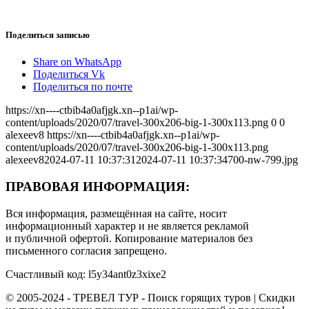
Поделиться записью
Share on WhatsApp
Поделиться Vk
Поделиться по почте
https://xn----ctbib4a0afjgk.xn--p1ai/wp-
content/uploads/2020/07/travel-300x206-big-1-300x113.png
0
0
alexeev8
https://xn----ctbib4a0afjgk.xn--p1ai/wp-
content/uploads/2020/07/travel-300x206-big-1-300x113.png
alexeev8
2024-07-11 10:37:31
2024-07-11 10:37:34
700-nw-799.jpg
ПРАВОВАЯ ИНФОРМАЦИЯ:
Вся информация, размещённая на сайте, носит
информационный характер и не является рекламой
и публичной офертой. Копирование материалов без
письменного согласия запрещено.
Счастливый код: l5y34ant0z3xixe2
© 2005-2024 - ТРЕВЕЛ ТУР - Поиск горящих туров | Скидки